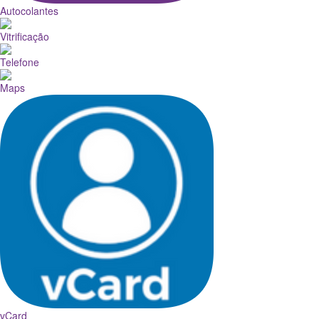
Autocolantes
Vitrificação
Telefone
Maps
vCard